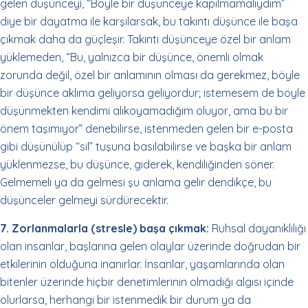
gelen düşünceyi, “Böyle bir düşünceye kapılmamalıydım”
diye bir dayatma ile karşılarsak, bu takıntı düşünce ile başa
çıkmak daha da güçleşir. Takıntı düşünceye özel bir anlam
yüklemeden, “Bu, yalnızca bir düşünce, önemli olmak
zorunda değil, özel bir anlamının olması da gerekmez, böyle
bir düşünce aklıma geliyorsa geliyordur; istemesem de böyle
düşünmekten kendimi alıkoyamadığım oluyor, ama bu bir
önem taşımıyor” denebilirse, istenmeden gelen bir e-posta
gibi düşünülüp “sil” tuşuna basılabilirse ve başka bir anlam
yüklenmezse, bu düşünce, giderek, kendiliğinden söner.
Gelmemeli ya da gelmesi şu anlama gelir dendikçe, bu
düşünceler gelmeyi sürdürecektir.
7. Zorlanmalarla (stresle) başa çıkmak:
Ruhsal dayanıklılığı
olan insanlar, başlarına gelen olaylar üzerinde doğrudan bir
etkilerinin olduğuna inanırlar. İnsanlar, yaşamlarında olan
bitenler üzerinde hiçbir denetimlerinin olmadığı algısı içinde
olurlarsa, herhangi bir istenmedik bir durum ya da