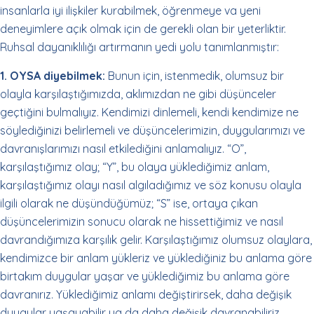
insanlarla iyi ilişkiler kurabilmek, öğrenmeye va yeni
deneyimlere açık olmak için de gerekli olan bir yeterliktir.
Ruhsal dayanıklılığı artırmanın yedi yolu tanımlanmıştır:
1. OYSA diyebilmek:
Bunun için, istenmedik, olumsuz bir
olayla karşılaştığımızda, aklımızdan ne gibi düşünceler
geçtiğini bulmalıyız. Kendimizi dinlemeli, kendi kendimize ne
söylediğinizi belirlemeli ve düşüncelerimizin, duygularımızı ve
davranışlarımızı nasıl etkilediğini anlamalıyız. “O”,
karşılaştığımız olay; “Y”, bu olaya yüklediğimiz anlam,
karşılaştığımız olayı nasıl algıladığımız ve söz konusu olayla
ilgili olarak ne düşündüğümüz; “S” ise, ortaya çıkan
düşüncelerimizin sonucu olarak ne hissettiğimiz ve nasıl
davrandığımıza karşılık gelir. Karşılaştığımız olumsuz olaylara,
kendimizce bir anlam yükleriz ve yüklediğiniz bu anlama göre
birtakım duygular yaşar ve yüklediğimiz bu anlama göre
davranırız. Yüklediğimiz anlamı değiştirirsek, daha değişik
duygular yaşayabilir ya da daha değişik davranabiliriz.