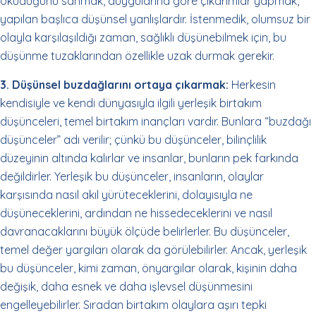
okuduğunu sanmak, duygularına göre çıkarımlar yapmak,
yapılan başlıca düşünsel yanlışlardır. İstenmedik, olumsuz bir
olayla karşılaşıldığı zaman, sağlıklı düşünebilmek için, bu
düşünme tuzaklarından özellikle uzak durmak gerekir.
3. Düşünsel buzdağlarını ortaya çıkarmak:
Herkesin
kendisiyle ve kendi dünyasıyla ilgili yerleşik birtakım
düşünceleri, temel birtakım inançları vardır. Bunlara “buzdağı
düşünceler” adı verilir; çünkü bu düşünceler, bilinçlilik
düzeyinin altında kalırlar ve insanlar, bunların pek farkında
değildirler. Yerleşik bu düşünceler, insanların, olaylar
karşısında nasıl akıl yürüteceklerini, dolayısıyla ne
düşüneceklerini, ardından ne hissedeceklerini ve nasıl
davranacaklarını büyük ölçüde belirlerler. Bu düşünceler,
temel değer yargıları olarak da görülebilirler. Ancak, yerleşik
bu düşünceler, kimi zaman, önyargılar olarak, kişinin daha
değişik, daha esnek ve daha işlevsel düşünmesini
engelleyebilirler. Sıradan birtakım olaylara aşırı tepki