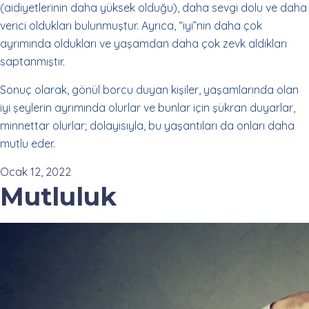
(aidiyetlerinin daha yüksek olduğu), daha sevgi dolu ve daha
verici oldukları bulunmuştur. Ayrıca, “iyi”nin daha çok
ayrımında oldukları ve yaşamdan daha çok zevk aldıkları
saptanmıştır.
Sonuç olarak, gönül borcu duyan kişiler, yaşamlarında olan
iyi şeylerin ayrımında olurlar ve bunlar için şükran duyarlar,
minnettar olurlar; dolayısıyla, bu yaşantıları da onları daha
mutlu eder.
Ocak 12, 2022
Mutluluk