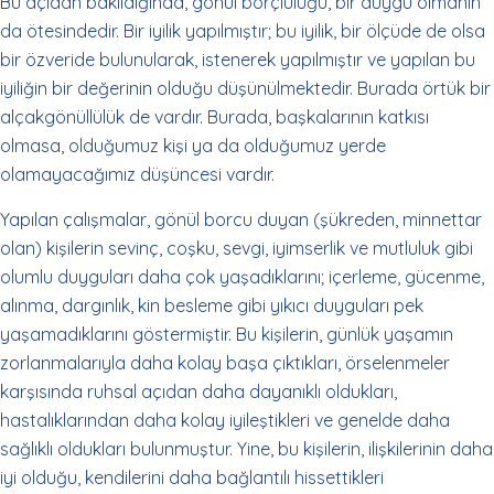
Bu açıdan bakıldığında, gönül borçluluğu, bir duygu olmanın
da ötesindedir. Bir iyilik yapılmıştır; bu iyilik, bir ölçüde de olsa
bir özveride bulunularak, istenerek yapılmıştır ve yapılan bu
iyiliğin bir değerinin olduğu düşünülmektedir. Burada örtük bir
alçakgönüllülük de vardır. Burada, başkalarının katkısı
olmasa, olduğumuz kişi ya da olduğumuz yerde
olamayacağımız düşüncesi vardır.
Yapılan çalışmalar, gönül borcu duyan (şükreden, minnettar
olan) kişilerin sevinç, coşku, sevgi, iyimserlik ve mutluluk gibi
olumlu duyguları daha çok yaşadıklarını; içerleme, gücenme,
alınma, dargınlık, kin besleme gibi yıkıcı duyguları pek
yaşamadıklarını göstermiştir. Bu kişilerin, günlük yaşamın
zorlanmalarıyla daha kolay başa çıktıkları, örselenmeler
karşısında ruhsal açıdan daha dayanıklı oldukları,
hastalıklarından daha kolay iyileştikleri ve genelde daha
sağlıklı oldukları bulunmuştur. Yine, bu kişilerin, ilişkilerinin daha
iyi olduğu, kendilerini daha bağlantılı hissettikleri