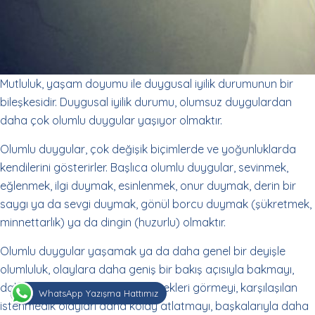
Mutluluk, yaşam doyumu ile duygusal iyilik durumunun bir
bileşkesidir. Duygusal iyilik durumu, olumsuz duygulardan
daha çok olumlu duygular yaşıyor olmaktır.
Olumlu duygular, çok değişik biçimlerde ve yoğunluklarda
kendilerini gösterirler. Başlıca olumlu duygular, sevinmek,
eğlenmek, ilgi duymak, esinlenmek, onur duymak, derin bir
saygı ya da sevgi duymak, gönül borcu duymak (şükretmek,
minnettarlık) ya da dingin (huzurlu) olmaktır.
Olumlu duygular yaşamak ya da daha genel bir deyişle
olumluluk, olaylara daha geniş bir bakış açısıyla bakmayı,
daha başka olasılıkları ve seçenekleri görmeyi, karşılaşılan
WhatsApp Yazışma Hattımız
istenmedik olayları daha kolay atlatmayı, başkalarıyla daha