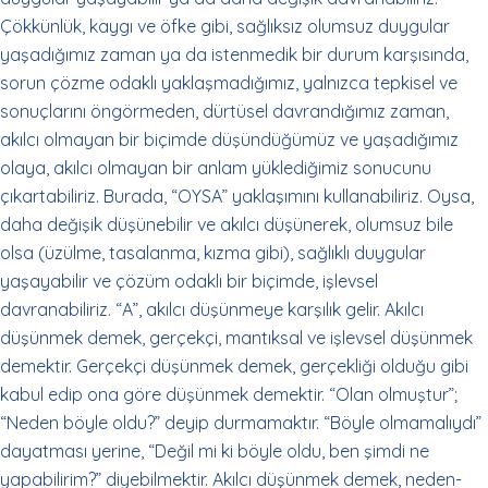
Çökkünlük, kaygı ve öfke gibi, sağlıksız olumsuz duygular
yaşadığımız zaman ya da istenmedik bir durum karşısında,
sorun çözme odaklı yaklaşmadığımız, yalnızca tepkisel ve
sonuçlarını öngörmeden, dürtüsel davrandığımız zaman,
akılcı olmayan bir biçimde düşündüğümüz ve yaşadığımız
olaya, akılcı olmayan bir anlam yüklediğimiz sonucunu
çıkartabiliriz. Burada, “OYSA” yaklaşımını kullanabiliriz. Oysa,
daha değişik düşünebilir ve akılcı düşünerek, olumsuz bile
olsa (üzülme, tasalanma, kızma gibi), sağlıklı duygular
yaşayabilir ve çözüm odaklı bir biçimde, işlevsel
davranabiliriz. “A”, akılcı düşünmeye karşılık gelir. Akılcı
düşünmek demek, gerçekçi, mantıksal ve işlevsel düşünmek
demektir. Gerçekçi düşünmek demek, gerçekliği olduğu gibi
kabul edip ona göre düşünmek demektir. “Olan olmuştur”;
“Neden böyle oldu?” deyip durmamaktır. “Böyle olmamalıydı”
dayatması yerine, “Değil mi ki böyle oldu, ben şimdi ne
yapabilirim?” diyebilmektir. Akılcı düşünmek demek, neden-