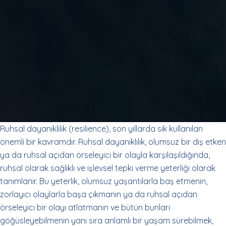
Ruhsal dayanıklılık (resilience), son yıllarda sık kullanılan
önemli bir kavramdır. Ruhsal dayanıklılık, olumsuz bir dış etken
ya da ruhsal açıdan örseleyici bir olayla karşılaşıldığında,
ruhsal olarak sağlıklı ve işlevsel tepki verme yeterliği olarak
tanımlanır. Bu yeterlik, olumsuz yaşantılarla baş etmenin,
zorlayıcı olaylarla başa çıkmanın ya da ruhsal açıdan
örseleyici bir olayı atlatmanın ve bütün bunları
göğüsleyebilmenin yanı sıra anlamlı bir yaşam sürebilmek,