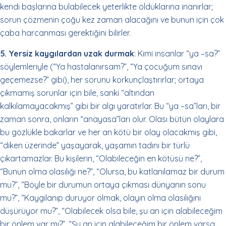
kendi başlarına bulabilecek yeterlikte olduklarına inanırlar;
sorun çözmenin çoğu kez zaman alacağını ve bunun için çok
çaba harcanması gerektiğini bilirler.
5. Yersiz kaygılardan uzak durmak
: Kimi insanlar “ya –sa?”
söylemleriyle (“Ya hastalanırsam?”, “Ya çocuğum sınavı
geçemezse?” gibi), her sorunu korkunçlaştırırlar; ortaya
çıkmamış sorunlar için bile, sanki “altından
kalkılamayacakmış” gibi bir algı yaratırlar. Bu “ya –sa”ları, bir
zaman sonra, onların “anayasa”ları olur. Olası bütün olaylara
bu gözlükle bakarlar ve her an kötü bir olay olacakmış gibi,
“diken üzerinde” yaşayarak, yaşamın tadını bir türlü
çıkartamazlar. Bu kişilerin, “Olabileceğin en kötüsü ne?”,
“Bunun olma olasılığı ne?”, “Olursa, bu katlanılamaz bir durum
mu?”, “Böyle bir durumun ortaya çıkması dünyanın sonu
mu?”, “Kaygılanıp duruyor olmak, olayın olma olasılığını
düşürüyor mu?”, “Olabilecek olsa bile, şu an için alabileceğim
bir önlem var mı?”, “Şu an için alabileceğim bir önlem varsa