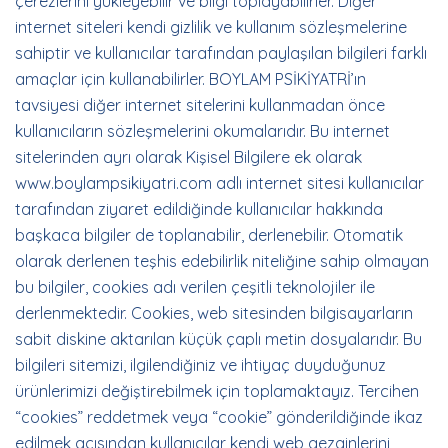
çerezlerini yükleyebilir ve bilgi toplayabilirler. Diğer
internet siteleri kendi gizlilik ve kullanım sözleşmelerine
sahiptir ve kullanıcılar tarafından paylaşılan bilgileri farklı
amaçlar için kullanabilirler. BOYLAM PSİKİYATRİ’ın
tavsiyesi diğer internet sitelerini kullanmadan önce
kullanıcıların sözleşmelerini okumalarıdır. Bu internet
sitelerinden ayrı olarak Kişisel Bilgilere ek olarak
www.boylampsikiyatri.com adlı internet sitesi kullanıcılar
tarafından ziyaret edildiğinde kullanıcılar hakkında
başkaca bilgiler de toplanabilir, derlenebilir. Otomatik
olarak derlenen teşhis edebilirlik niteliğine sahip olmayan
bu bilgiler, cookies adı verilen çeşitli teknolojiler ile
derlenmektedir. Cookies, web sitesinden bilgisayarların
sabit diskine aktarılan küçük çaplı metin dosyalarıdır. Bu
bilgileri sitemizi, ilgilendiğiniz ve ihtiyaç duyduğunuz
ürünlerimizi değiştirebilmek için toplamaktayız. Tercihen
“cookies” reddetmek veya “cookie” gönderildiğinde ikaz
edilmek açısından kullanıcılar kendi web gezginlerini