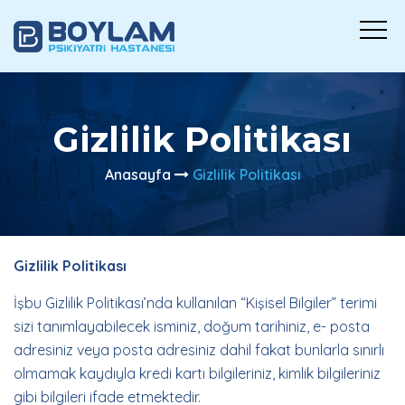
Gizlilik Politikası
Anasayfa
Gizlilik Politikası
Gizlilik Politikası
İşbu Gizlilik Politikası’nda kullanılan “Kişisel Bilgiler” terimi
sizi tanımlayabilecek isminiz, doğum tarihiniz, e- posta
adresiniz veya posta adresiniz dahil fakat bunlarla sınırlı
olmamak kaydıyla kredi kartı bilgileriniz, kimlik bilgileriniz
gibi bilgileri ifade etmektedir.