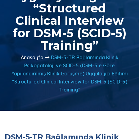
“Structured
Clinical Interview
for DSM-5 (SCID-5)
Training”
Anasayfa
DSM-5-TR Bağlamında Klinik
Psikopatoloji ve SCID-5 (DSM-5’e Göre
Yapılandırılmış Klinik Görüşme) Uygulayıcı Eğitimi
“Structured Clinical Interview for DSM-5 (SCID-5)
Training”
DSM-5-TR Bağlamında Klinik