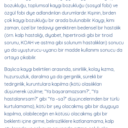
bozukluğu, toplumsal kaygı bozukluğu (sosyal fobi) ve
özgül fobi diye adlandırılan durumlardır. Kişinin, birden
çok kaygı bozukluğu bir arada bulunabilir. Kaygı, kimi
zaman, özel bir tedaviyi gerektiren bedensel bir hastalık
(örn. kalp hastalığı, diyabet, hipertiroidi gibi bir tiroid
sorunu, KOAH ve astma gibi solunum hastalıkları) sonucu
ya da uyuşturucu-uyarıcı bir madde kullanımı sonucu da
ortaya çıkabilir.
Başlıca kaygı belirtileri arasında, sinirlilik, kolay kızma,
huzursuzluk, daralma ya da gerginlik, sürekli bir
tedirginlik, kuruntulara kapılma (kötü olasılıkları
düşünerek üzülme; “Ya başaramazsam?”, “Ya
hastalanırsam?” gibi “Ya –sa?” düşüncelerinden bir türlü
kurtulamama), kötü bir şey olacakmış gibi bir duyguya
kapılma, olabileceğin en kötüsü olacakmış gibi bir
beklenti içine girme, belirsizliklere katlanamama, kalp