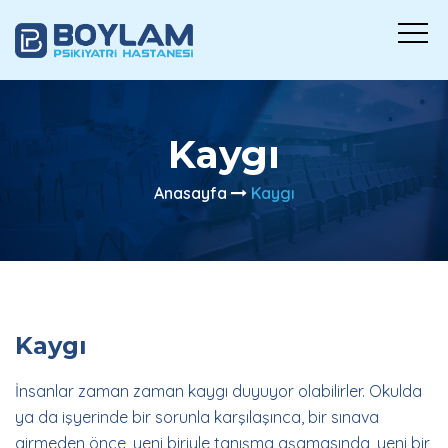
Kaygı
Anasayfa
Kaygı
Kaygı
İnsanlar zaman zaman kaygı duyuyor olabilirler. Okulda
ya da işyerinde bir sorunla karşılaşınca, bir sınava
girmeden önce, yeni biriyle tanışma aşamasında, yeni bir