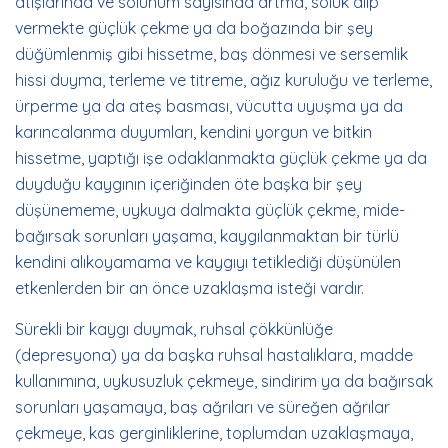
atışlarında ve solunum sayısında artma, soluk alıp
vermekte güçlük çekme ya da boğazında bir şey
düğümlenmiş gibi hissetme, baş dönmesi ve sersemlik
hissi duyma, terleme ve titreme, ağız kuruluğu ve terleme,
ürperme ya da ateş basması, vücutta uyuşma ya da
karıncalanma duyumları, kendini yorgun ve bitkin
hissetme, yaptığı işe odaklanmakta güçlük çekme ya da
duyduğu kaygının içeriğinden öte başka bir şey
düşünememe, uykuya dalmakta güçlük çekme, mide-
bağırsak sorunları yaşama, kaygılanmaktan bir türlü
kendini alıkoyamama ve kaygıyı tetiklediği düşünülen
etkenlerden bir an önce uzaklaşma isteği vardır.
Sürekli bir kaygı duymak, ruhsal çökkünlüğe
(depresyona) ya da başka ruhsal hastalıklara, madde
kullanımına, uykusuzluk çekmeye, sindirim ya da bağırsak
sorunları yaşamaya, baş ağrıları ve süreğen ağrılar
çekmeye, kas gerginliklerine, toplumdan uzaklaşmaya,