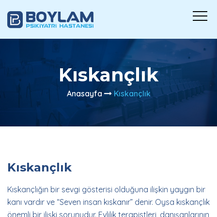
Kıskançlık
Anasayfa
Kıskançlık
Kıskançlık
Kıskançlığın bir sevgi gösterisi olduğuna ilişkin yaygın bir
kanı vardır ve “Seven insan kıskanır” denir. Oysa kıskançlık
önemli bir ilişki sorunudur. Evlilik terapistleri, danışanlarının