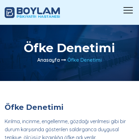
Öfke Denetimi
Anasayfa
Öfke Denetimi
Öfke Denetimi
Kırılma, incinme, engellenme, gözdağı verilmesi gibi bir
durum karşısında gösterilen saldırganca duygusal
tepkiye, ölçüsüz kızgınlığa öfke adı verilir.