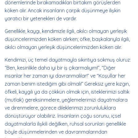
dönemlerinde bırakamadıkları birtakım görüşlerden
köken alır. Ancak insanların çarpık düşünmeye ilişkin
yaratıcı bir yetenekleri de vardır.
Genellikle, kaygı, kendimizle ilgili, akılcı olmayan yerleşik
düşüncelerimizden köken alırken; öfke, başkalarıyla ilgili,
akılcı olmayan yerleşik düşüncelerimizden köken alır.
Kendimizi, üç temel dayatmayla sıkıntıya sokmuş oluruz:
“Ben, kesinlikle daha iyi bir iş çıkarmalıyım!”, “Diğer
insanlar her zaman iyi davranmalılar!” ve “Koşullar her
zaman benim istediğim gibi olmalı!” Gereksiz yere kızgın,
öfkeli, kaygılı ya da çökkün olmak için, isteklerimizi saltık
(mutlak) gereksinmelere, yeğlemelerimizi dayatmalara
ve direnmelere, görece dileklerimizi zorunluluklara
dönüştürüyor olabiliriz. İnsanların çoğu sorunu, içsel
dayatmalarla ilişkili değilken, ruhsal sorunları genellikle
böyle düşünmelerinden ve davranmalarından