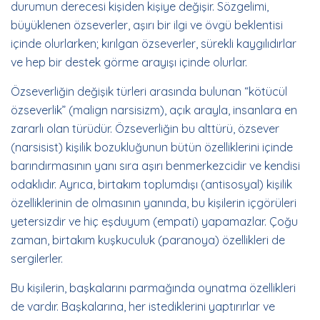
durumun derecesi kişiden kişiye değişir. Sözgelimi,
büyüklenen özseverler, aşırı bir ilgi ve övgü beklentisi
içinde olurlarken; kırılgan özseverler, sürekli kaygılıdırlar
ve hep bir destek görme arayışı içinde olurlar.
Özseverliğin değişik türleri arasında bulunan “kötücül
özseverlik” (malign narsisizm), açık arayla, insanlara en
zararlı olan türüdür. Özseverliğin bu alttürü, özsever
(narsisist) kişilik bozukluğunun bütün özelliklerini içinde
barındırmasının yanı sıra aşırı benmerkezcidir ve kendisi
odaklıdır. Ayrıca, birtakım toplumdışı (antisosyal) kişilik
özelliklerinin de olmasının yanında, bu kişilerin içgörüleri
yetersizdir ve hiç eşduyum (empati) yapamazlar. Çoğu
zaman, birtakım kuşkuculuk (paranoya) özellikleri de
sergilerler.
Bu kişilerin, başkalarını parmağında oynatma özellikleri
de vardır. Başkalarına, her istediklerini yaptırırlar ve