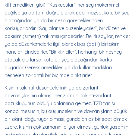
kilitlemedikleri gibi). “Kuşkucular”, her şey mükemmel
değilse ya da tam doğru olarak yapılmazsa, kötü bir şey
olacağından ya da bir ceza göreceklerinden
korkuyorlardır. “Sayıcılar ve düzenleyiciler”, bir düzen ve
bakışım (simetri) takıntısı içindedirler. Belirli sayılar, renkler
ya da düzenlemelerle ilgili olarak boş (batıl) birtakım
inançlar içindedirler. “Biriktiriciler”, herhangi bir nesneyi
atacak olurlarsa, kötü bir şey olacağından korku
duyarlar. Gereksinmedikleri ya da kullanmadıkları
nesneleri zorlantılı bir biçimde biriktirirler.
Kişinin takıntılı düşüncelerinin ya da zorlantılı
davranışlarının olması, her zaman, takıntı-zorlantı
bozukluğunun olduğu anlamına gelmez. TZB tanısı
konabilmesi için, bu düşüncelerin ve davranışların büyük
bir sıkıntı doğuruyor olması, günde en az bir saat olmak
üzere, kişinin çok zamanını alıyor olması, günlük yaşamını
ve başkalarıyla olan ilişkilerini olumsuz yönde etkiliyor