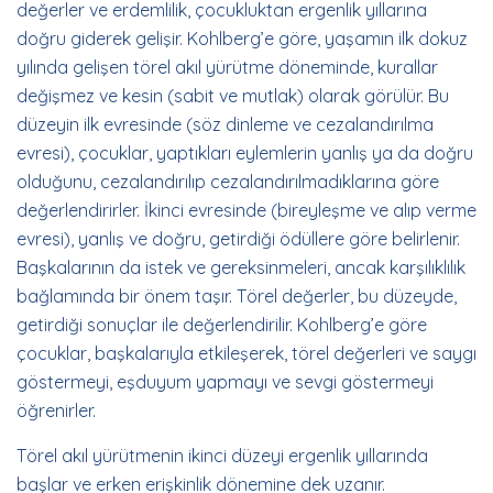
değerler ve erdemlilik, çocukluktan ergenlik yıllarına
doğru giderek gelişir. Kohlberg’e göre, yaşamın ilk dokuz
yılında gelişen törel akıl yürütme döneminde, kurallar
değişmez ve kesin (sabit ve mutlak) olarak görülür. Bu
düzeyin ilk evresinde (söz dinleme ve cezalandırılma
evresi), çocuklar, yaptıkları eylemlerin yanlış ya da doğru
olduğunu, cezalandırılıp cezalandırılmadıklarına göre
değerlendirirler. İkinci evresinde (bireyleşme ve alıp verme
evresi), yanlış ve doğru, getirdiği ödüllere göre belirlenir.
Başkalarının da istek ve gereksinmeleri, ancak karşılıklılık
bağlamında bir önem taşır. Törel değerler, bu düzeyde,
getirdiği sonuçlar ile değerlendirilir. Kohlberg’e göre
çocuklar, başkalarıyla etkileşerek, törel değerleri ve saygı
göstermeyi, eşduyum yapmayı ve sevgi göstermeyi
öğrenirler.
Törel akıl yürütmenin ikinci düzeyi ergenlik yıllarında
başlar ve erken erişkinlik dönemine dek uzanır.