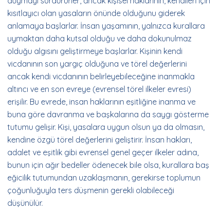
duymayı sürdürürler, ancak kişisel haklarının, kendileri için
kısıtlayıcı olan yasaların önünde olduğunu giderek
anlamaya başlarlar. İnsan yaşamının, yalnızca kurallara
uymaktan daha kutsal olduğu ve daha dokunulmaz
olduğu algısını geliştirmeye başlarlar. Kişinin kendi
vicdanının son yargıç olduğuna ve törel değerlerini
ancak kendi vicdanının belirleyebileceğine inanmakla
altıncı ve en son evreye (evrensel törel ilkeler evresi)
erişilir. Bu evrede, insan haklarının eşitliğine inanma ve
buna göre davranma ve başkalarına da saygı gösterme
tutumu gelişir. Kişi, yasalara uygun olsun ya da olmasın,
kendine özgü törel değerlerini geliştirir. İnsan hakları,
adalet ve eşitlik gibi evrensel genel geçer ilkeler adına,
bunun için ağır bedeller ödenecek bile olsa, kurallara baş
eğicilik tutumundan uzaklaşmanın, gerekirse toplumun
çoğunluğuyla ters düşmenin gerekli olabileceği
düşünülür.