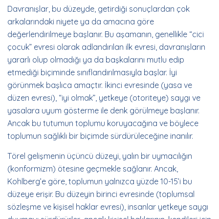
Davranışlar, bu düzeyde, getirdiği sonuçlardan çok
arkalarındaki niyete ya da amacına göre
değerlendirilmeye başlanır. Bu aşamanın, genellikle “cici
çocuk” evresi olarak adlandırılan ilk evresi, davranışların
yararlı olup olmadığı ya da başkalarını mutlu edip
etmediği biçiminde sınıflandırılmasıyla başlar. İyi
görünmek başlıca amaçtır. İkinci evresinde (yasa ve
düzen evresi), “iyi olmak”, yetkeye (otoriteye) saygı ve
yasalara uyum gösterme ile denk görülmeye başlanır.
Ancak bu tutumun toplumu koruyacağına ve böylece
toplumun sağlıklı bir biçimde sürdürüleceğine inanılır.
Törel gelişmenin üçüncü düzeyi, yalın bir uymacılığın
(konformizm) ötesine geçmekle sağlanır. Ancak,
Kohlberg’e göre, toplumun yalnızca yüzde 10-15’i bu
düzeye erişir. Bu düzeyin birinci evresinde (toplumsal
sözleşme ve kişisel haklar evresi), insanlar yetkeye saygı