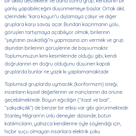
bir akılla desteklenir ve daha sonra grup, kendisinin bir
yanlış yapabileceğini düşünmemeye başlar. Ortak akıl,
içlerindeki “kara koyun”u dışlamaya çalışır ve diğer
gruplara karşı savaş açar. Bundan kaçınmanın yolu,
görüşleri tartışmaya açabiliyor olmak, birilerinin
“şeytanın avukatlığı”nı yapmasına izin vermek ve grup
dışından birilerinin görüşlerine de başvurmaktır.
Toplumumuzun kimi kesimlerinde olduğu gibi, kendi
doğrularının en doğru olduğunu düşünen kapalı
gruplarda bunlar ne yazık ki yapılamamaktadır.
Toplumsal gruplarda uymacılık (konformizm) isteği,
insanların kişisel değerlerinin ve inançlarının da önüne
geçebilmektedir. Boyun eğiciliğin (“itaat ve biat”,
“şakşakçılık”) de benzer bir etkisi var gibi görünmektedir.
Stanley Milgram’ın ünlü deneyler dizisinde, bütün
katılımcıların, yalnızca kendilerine öyle söylendiği için,
hiçbir suçu olmayan insanlara elektrik şoku