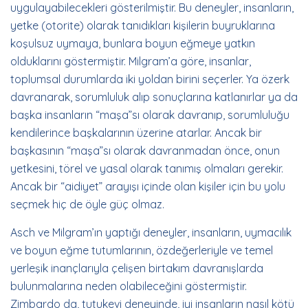
uygulayabilecekleri gösterilmiştir. Bu deneyler, insanların,
yetke (otorite) olarak tanıdıkları kişilerin buyruklarına
koşulsuz uymaya, bunlara boyun eğmeye yatkın
olduklarını göstermiştir. Milgram’a göre, insanlar,
toplumsal durumlarda iki yoldan birini seçerler. Ya özerk
davranarak, sorumluluk alıp sonuçlarına katlanırlar ya da
başka insanların “maşa”sı olarak davranıp, sorumluluğu
kendilerince başkalarının üzerine atarlar. Ancak bir
başkasının “maşa”sı olarak davranmadan önce, onun
yetkesini, törel ve yasal olarak tanımış olmaları gerekir.
Ancak bir “aidiyet” arayışı içinde olan kişiler için bu yolu
seçmek hiç de öyle güç olmaz.
Asch ve Milgram’ın yaptığı deneyler, insanların, uymacılık
ve boyun eğme tutumlarının, özdeğerleriyle ve temel
yerleşik inançlarıyla çelişen birtakım davranışlarda
bulunmalarına neden olabileceğini göstermiştir.
Zimbardo da, tutukevi deneyinde, iyi insanların nasıl kötü