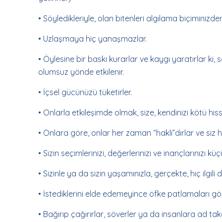
• Söyledikleriyle, olan bitenleri algılama biçiminiz
• Uzlaşmaya hiç yanaşmazlar.
• Öylesine bir baskı kurarlar ve kaygı yaratırlar ki, 
olumsuz yönde etkilenir.
• İçsel gücünüzü tüketirler.
• Onlarla etkileşimde olmak, size, kendinizi kötü hisse
• Onlara göre, onlar her zaman “haklı”dırlar ve siz h
• Sizin seçimlerinizi, değerlerinizi ve inançlarınızı k
• Sizinle ya da sizin yaşamınızla, gerçekte, hiç ilgili de
• İstediklerini elde edemeyince öfke patlamaları göst
• Bağırıp çağırırlar, söverler ya da insanlara ad taka