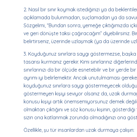
2. Nasıl bir sınır koymak istediğinizi ya da beklentileri
açıklamada bulunmadan, suçlamadan ya da savun
Sözgelimi, “Bundan sonra, yemeğe çıktığımızda iç
ve geri dönüşte taksi çağıracağım” diyebilirsiniz. 
belirtirseniz, üzerinde uzlaşmak (ya da üzerinde 
3. Koyduğunuz sınırlara saygı göstermezse, başka 
tasarısı kurmanız gerekir. Kimi sınırlarınız diğerlerin
sınırlarınızı da bir ölçüde esnetebilir ve bir yerde b
ayrımı iyi belirlemektir. Ancak unutulmaması gereken
koyduğunuz sınırlara saygı göstermeyecek olduğu ge
göstermeyen kişiyi seviyor olsanız da, uzak durm
konusu kişiyi artık önemsemiyorsunuz demek değildir
olmaktan çıktığını ve söz konusu kişinin, gösterdi
sizin ona katlanmak zorunda olmadığınızı ona göst
Özellikle, şu tür insanlardan uzak durmaya çalışın: