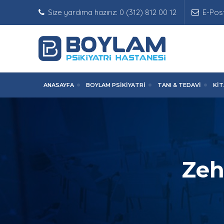
Size yardıma hazırız: 0 (312) 812 00 12
E-Pos
ANASAYFA
BOYLAM PSIKIYATRI
TANI & TEDAVI
KI
Zehi