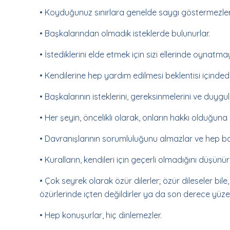
• Koyduğunuz sınırlara genelde saygı göstermezler
• Başkalarından olmadık isteklerde bulunurlar.
• İstediklerini elde etmek için sizi ellerinde oynatmay
• Kendilerine hep yardım edilmesi beklentisi içinded
• Başkalarının isteklerini, gereksinmelerini ve duygu
• Her şeyin, öncelikli olarak, onların hakkı olduğuna i
• Davranışlarının sorumluluğunu almazlar ve hep baş
• Kuralların, kendileri için geçerli olmadığını düşünürl
• Çok seyrek olarak özür dilerler; özür dileseler bile, 
özürlerinde içten değildirler ya da son derece yüzey
• Hep konuşurlar, hiç dinlemezler.