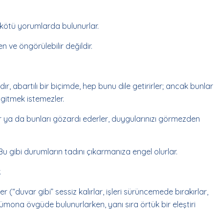
ili kötü yorumlarda bulunurlar.
 ve öngörülebilir değildir.
ır, abartılı bir biçimde, hep bunu dile getirirler; ancak bunlar
e gitmek istemezler.
ar ya da bunları gözardı ederler, duygularınızı görmezden
Bu gibi durumların tadını çıkarmanıza engel olurlar.
.
er (“duvar gibi” sessiz kalırlar, işleri sürüncemede bırakırlar,
zümona övgüde bulunurlarken, yanı sıra örtük bir eleştiri