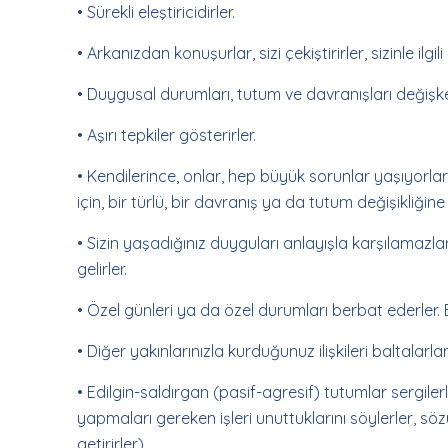
• Sürekli eleştiricidirler.
• Arkanızdan konuşurlar, sizi çekiştirirler, sizinle ilg
• Duygusal durumları, tutum ve davranışları değişken
• Aşırı tepkiler gösterirler.
• Kendilerince, onlar, hep büyük sorunlar yaşıyorlard
için, bir türlü, bir davranış ya da tutum değişikliğin
• Sizin yaşadığınız duyguları anlayışla karşılamazl
gelirler.
• Özel günleri ya da özel durumları berbat ederler. 
• Diğer yakınlarınızla kurduğunuz ilişkileri baltalarlar
• Edilgin-saldırgan (pasif-agresif) tutumlar sergilerl
yapmaları gereken işleri unuttuklarını söylerler, sö
getirirler)