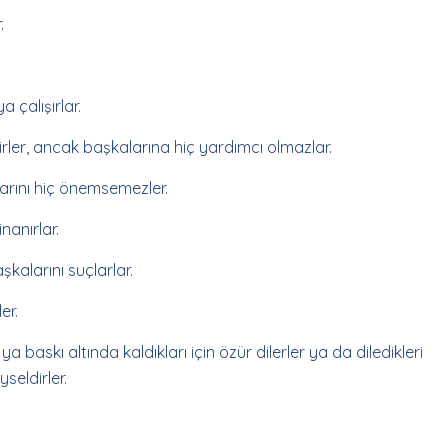
.
a çalışırlar.
irler, ancak başkalarına hiç yardımcı olmazlar.
larını hiç önemsemezler.
nanırlar.
kalarını suçlarlar.
er.
ya baskı altında kaldıkları için özür dilerler ya da diledikleri
seldirler.