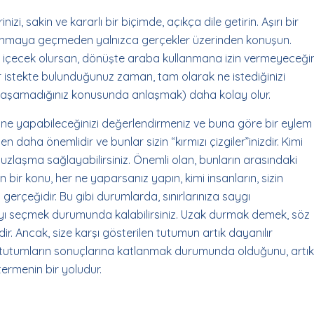
nizi, sakin ve kararlı bir biçimde, açıkça dile getirin. Aşırı bir
maya geçmeden yalnızca gerçekler üzerinden konuşun.
ki içecek olursan, dönüşte araba kullanmana izin vermeyeceğ
Bir istekte bulunduğunuz zaman, tam olarak ne istediğinizi
uzlaşamadığınız konusunda anlaşmak) daha kolay olur.
ne yapabileceğinizi değerlendirmeniz ve buna göre bir eylem
den daha önemlidir ve bunlar sizin “kırmızı çizgiler”inizdir. Kimi
ir uzlaşma sağlayabilirsiniz. Önemli olan, bunların arasındaki
 bir konu, her ne yaparsanız yapın, kimi insanların, sizin
rçeğidir. Bu gibi durumlarda, sınırlarınıza saygı
ayı seçmek durumunda kalabilirsiniz. Uzak durmak demek, söz
. Ancak, size karşı gösterilen tutumun artık dayanılır
ği tutumların sonuçlarına katlanmak durumunda olduğunu, artık
ermenin bir yoludur.