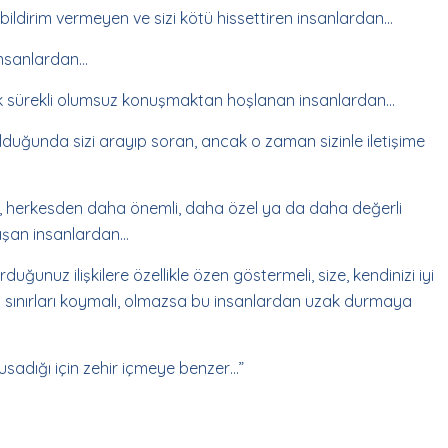
ri bildirim vermeyen ve sizi kötü hissettiren insanlardan…
insanlardan…
rak sürekli olumsuz konuşmaktan hoşlanan insanlardan…
duğunda sizi arayıp soran, ancak o zaman sizinle iletişime
n, herkesden daha önemli, daha özel ya da daha değerli
ışan insanlardan…
rduğunuz ilişkilere özellikle özen göstermeli, size, kendinizi iyi
li sınırları koymalı, olmazsa bu insanlardan uzak durmaya
, susadığı için zehir içmeye benzer…”