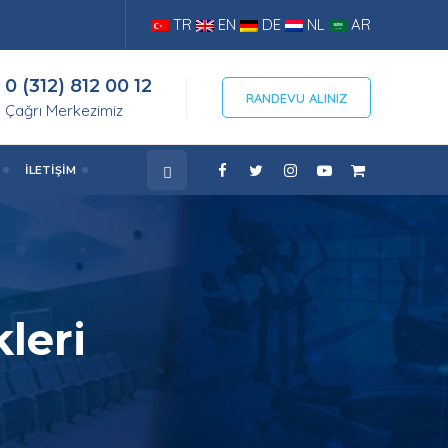
TR
EN
DE
NL
AR
0 (312) 812 00 12
RANDEVU ALINIZ
Çağrı Merkezimiz
İLETIŞIM
kleri