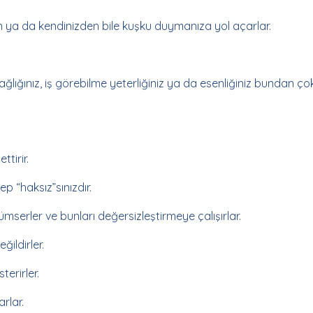
den ya da kendinizden bile kuşku duymanıza yol açarlar.
sağlığınız, iş görebilme yeterliğiniz ya da esenliğiniz bundan ço
ttirir.
ep “haksız”sınızdır.
üçümserler ve bunları değersizleştirmeye çalışırlar.
ğildirler.
erirler.
rlar.