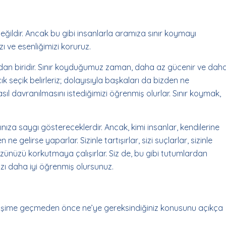
eğildir. Ancak bu gibi insanlarla aramıza sınır koymayı
ı ve esenliğimizi koruruz.
dan biridir. Sınır koyduğumuz zaman, daha az gücenir ve dah
çık seçik belirleriz; dolayısıyla başkaları da bizden ne
asıl davranılmasını istediğimizi öğrenmiş olurlar. Sınır koymak,
arınıza saygı göstereceklerdir. Ancak, kimi insanlar, kendilerine
e gelirse yaparlar. Sizinle tartışırlar, sizi suçlarlar, sizinle
zünüzü korkutmaya çalışırlar. Siz de, bu gibi tutumlardan
ızı daha iyi öğrenmiş olursunuz.
 iletişime geçmeden önce ne’ye gereksindiğiniz konusunu açıkça