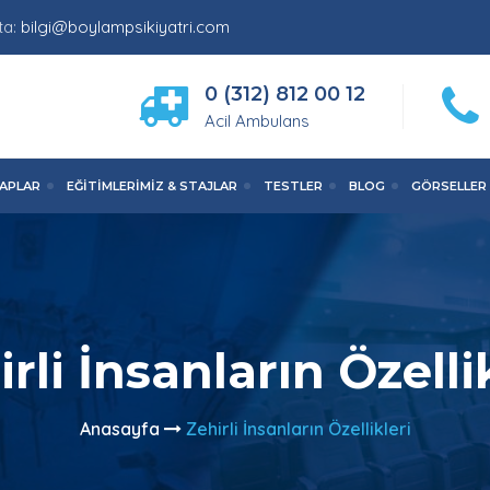
ta:
bilgi@boylampsikiyatri.com
0 (312) 812 00 12
Acil Ambulans
TAPLAR
EĞITIMLERIMIZ & STAJLAR
TESTLER
BLOG
GÖRSELLER
rli İnsanların Özelli
Anasayfa
Zehirli İnsanların Özellikleri